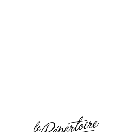
Loa
din
g...